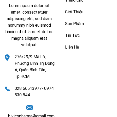
Trang Chủ
Lorem ipsum dolor sit
Giới Thiệu
amet, consectetuer
adipiscing elit, sed diam
Sản Phẩm
nonummy nibh euismod
tincidunt ut laoreet dolore
Tin Tức
magna aliquam erat
volutpat.
Liên Hệ
276/29/9 Mã Lò,
Phường Bình Trị Đông
A, Quận Bình Tân,
Tp.HCM.
028 66513977- 0974
530 844
bivicopharma@gmail.com