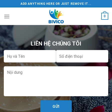
Chuyển
ADD ANYTHING HERE OR JUST REMOVE IT...
đến
nội
0
dung
LIÊN HỆ CHÚNG TÔI